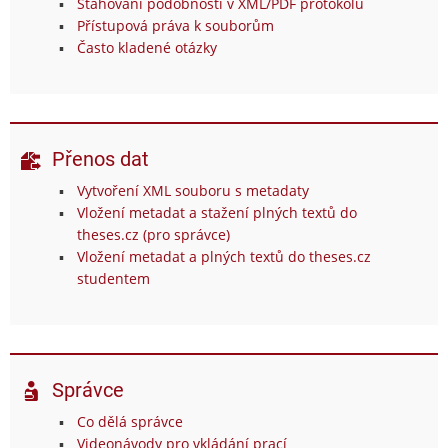
Stahování podobností v XML/PDF protokolu
Přístupová práva k souborům
Často kladené otázky
Přenos dat
Vytvoření XML souboru s metadaty
Vložení metadat a stažení plných textů do
theses.cz (pro správce)
Vložení metadat a plných textů do theses.cz
studentem
Správce
Co dělá správce
Videonávody pro vkládání prací