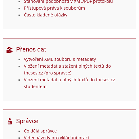
Stahování podobností v XML/PDF protokolu
Přístupová práva k souborům
Často kladené otázky
Přenos dat
Vytvoření XML souboru s metadaty
Vložení metadat a stažení plných textů do
theses.cz (pro správce)
Vložení metadat a plných textů do theses.cz
studentem
Správce
Co dělá správce
Videonávody pro vkládání prací