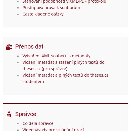
Stahování podobností v XML/PDF protokolu
Přístupová práva k souborům
Často kladené otázky
Přenos dat
Vytvoření XML souboru s metadaty
Vložení metadat a stažení plných textů do
theses.cz (pro správce)
Vložení metadat a plných textů do theses.cz
studentem
Správce
Co dělá správce
Videonávody pro vkládání prací