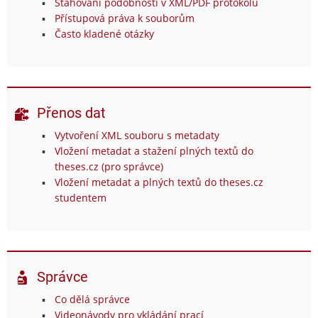
Stahování podobností v XML/PDF protokolu
Přístupová práva k souborům
Často kladené otázky
Přenos dat
Vytvoření XML souboru s metadaty
Vložení metadat a stažení plných textů do
theses.cz (pro správce)
Vložení metadat a plných textů do theses.cz
studentem
Správce
Co dělá správce
Videonávody pro vkládání prací