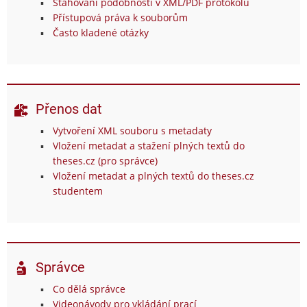
Stahování podobností v XML/PDF protokolu
Přístupová práva k souborům
Často kladené otázky
Přenos dat
Vytvoření XML souboru s metadaty
Vložení metadat a stažení plných textů do
theses.cz (pro správce)
Vložení metadat a plných textů do theses.cz
studentem
Správce
Co dělá správce
Videonávody pro vkládání prací