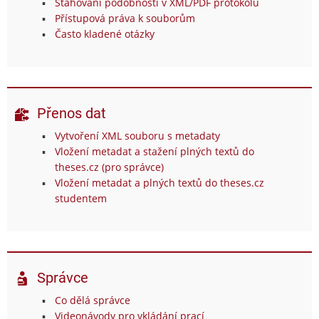
Stahování podobností v XML/PDF protokolu
Přístupová práva k souborům
Často kladené otázky
Přenos dat
Vytvoření XML souboru s metadaty
Vložení metadat a stažení plných textů do
theses.cz (pro správce)
Vložení metadat a plných textů do theses.cz
studentem
Správce
Co dělá správce
Videonávody pro vkládání prací