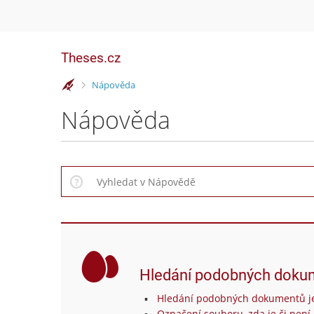
Theses.cz
>
Nápověda
Nápověda
Hledání podobných doku
Hledání podobných dokumentů je
Označení souboru, zda je či není 