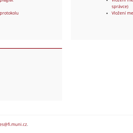
správce)
protokolu
Vložení me
es@fi.muni.cz
.