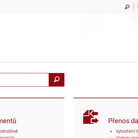
Vyhledat
mentů
Přenos da
dnotlivě
Vytvoření 
plagiát
Vložení me