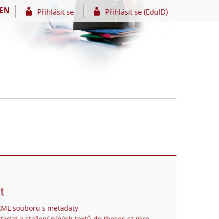
EN
Přihlásit se
Přihlásit se (EduID)
t
XML souboru s metadaty
tadat a stažení plných textů do theses.cz (pro