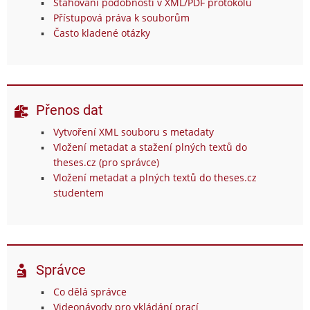
Stahování podobností v XML/PDF protokolu
Přístupová práva k souborům
Často kladené otázky
Přenos dat
Vytvoření XML souboru s metadaty
Vložení metadat a stažení plných textů do
theses.cz (pro správce)
Vložení metadat a plných textů do theses.cz
studentem
Správce
Co dělá správce
Videonávody pro vkládání prací