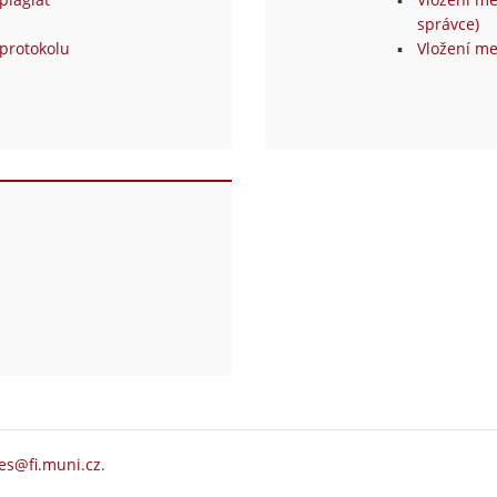
správce)
protokolu
Vložení me
es@fi.muni.cz
.