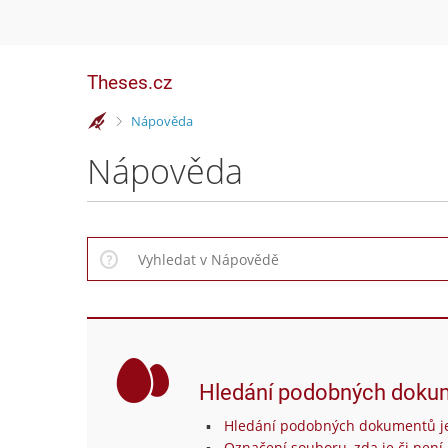
Theses.cz
>
Nápověda
Nápověda
Hledání podobných doku
Hledání podobných dokumentů je
Označení souboru, zda je či není 