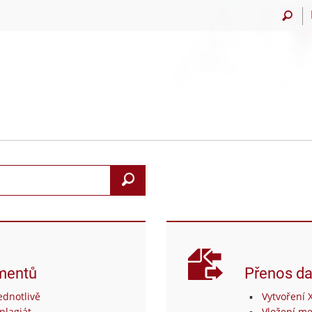
Vyhledat
mentů
Přenos da
dnotlivě
Vytvoření 
plagiát
Vložení me