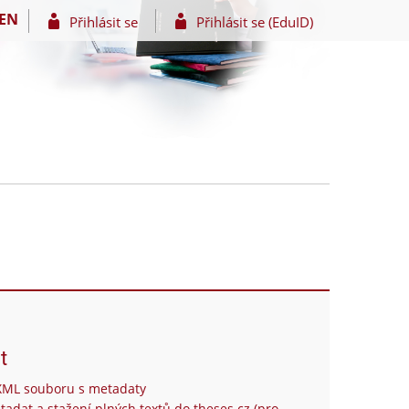
EN
Přihlásit se
Přihlásit se (EduID)
t
XML souboru s metadaty
tadat a stažení plných textů do theses.cz (pro