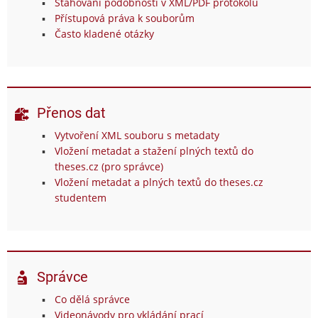
Stahování podobností v XML/PDF protokolu
Přístupová práva k souborům
Často kladené otázky
Přenos dat
Vytvoření XML souboru s metadaty
Vložení metadat a stažení plných textů do
theses.cz (pro správce)
Vložení metadat a plných textů do theses.cz
studentem
Správce
Co dělá správce
Videonávody pro vkládání prací