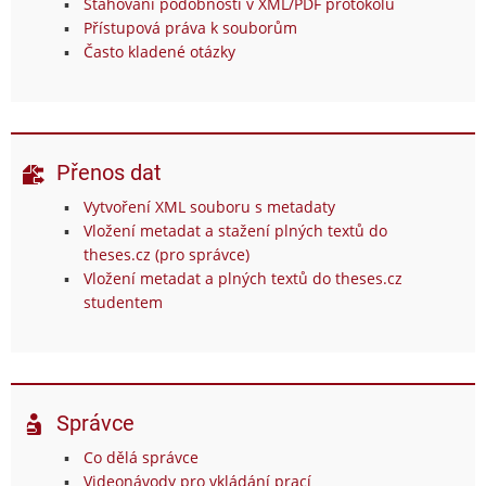
Stahování podobností v XML/PDF protokolu
Přístupová práva k souborům
Často kladené otázky
Přenos dat
Vytvoření XML souboru s metadaty
Vložení metadat a stažení plných textů do
theses.cz (pro správce)
Vložení metadat a plných textů do theses.cz
studentem
Správce
Co dělá správce
Videonávody pro vkládání prací