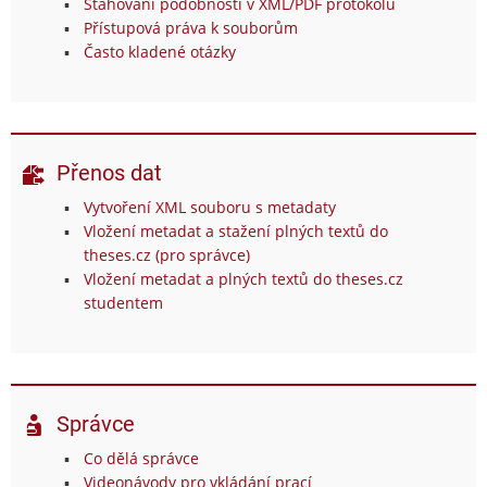
Stahování podobností v XML/PDF protokolu
Přístupová práva k souborům
Často kladené otázky
Přenos dat
Vytvoření XML souboru s metadaty
Vložení metadat a stažení plných textů do
theses.cz (pro správce)
Vložení metadat a plných textů do theses.cz
studentem
Správce
Co dělá správce
Videonávody pro vkládání prací