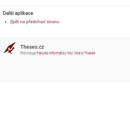
Další aplikace
Zpět na předchozí stranu
Theses.cz
Provozuje
Fakulta informatiky MU
,
Více o Theses
Potřebujete poradit?
Zapojené školy
theses@fi.muni.cz
Správci zapojených škol
Nápověda
Soukromí
Často kladené dotazy
Přístupnost