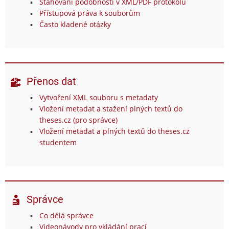
Stahování podobností v XML/PDF protokolu
Přístupová práva k souborům
Často kladené otázky
Přenos dat
Vytvoření XML souboru s metadaty
Vložení metadat a stažení plných textů do
theses.cz (pro správce)
Vložení metadat a plných textů do theses.cz
studentem
Správce
Co dělá správce
Videonávody pro vkládání prací