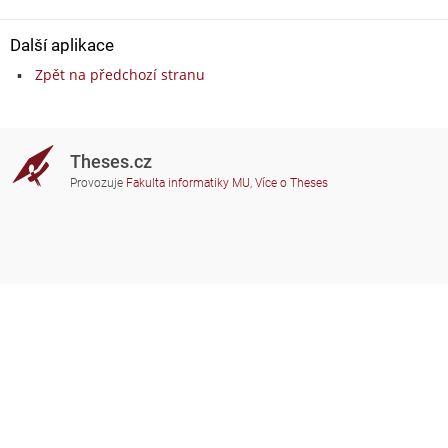
Další aplikace
Zpět na předchozí stranu
Theses.cz
Provozuje
Fakulta informatiky MU
,
Více o Theses
Potřebujete poradit?
Zapojené školy
theses@fi.muni.cz
Správci zapojených škol
Nápověda
Soukromí
Často kladené dotazy
Přístupnost