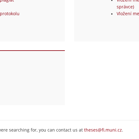
správce)
protokolu
Vložení me
were searching for, you can contact us at
theses@fi.muni.cz
.