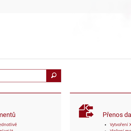
Search
mentů
Přenos da
dnotlivě
Vytvoření 
plagiát
Vložení me