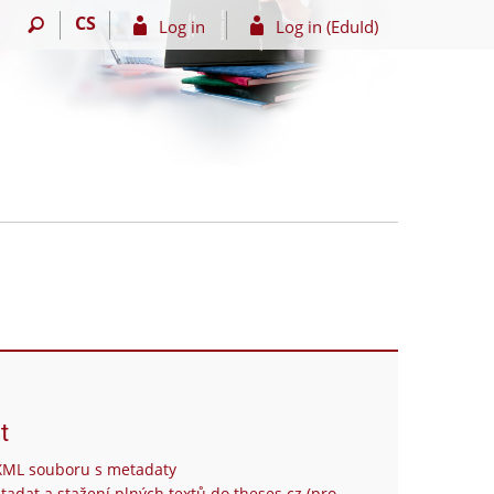
CS
Log in
Log in (EduId)
t
XML souboru s metadaty
tadat a stažení plných textů do theses.cz (pro