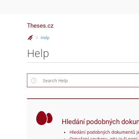
Theses.cz
>
Help
Help
Hledání podobných doku
Hledání podobných dokumentů je
Označení souboru, zda je či není 