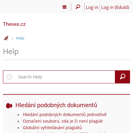
Log in
Log in (EduId)
Theses.cz
>
Help
Help
S
Hledání podobných dokumentů
Hledání podobných dokumentů jednotlivě
Označení souboru, zda je či není plagiát
Globální vyhledávání plagiátů