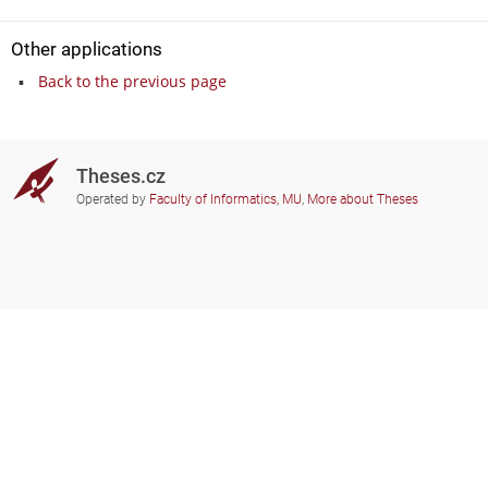
Other applications
Back to the previous page
Theses.cz
Operated by
Faculty of Informatics, MU
,
More about Theses
Do you need help?
Participating schools
theses@fi.muni.cz
Administrators of educational
institutions involved
Help
Privacy
Frequently asked questions
Accessibility