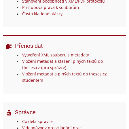
Stahování podobností v XML/PDF protokolu
Přístupová práva k souborům
Často kladené otázky
Přenos dat
Vytvoření XML souboru s metadaty
Vložení metadat a stažení plných textů do
theses.cz (pro správce)
Vložení metadat a plných textů do theses.cz
studentem
Správce
Co dělá správce
Videonávody pro vkládání prací