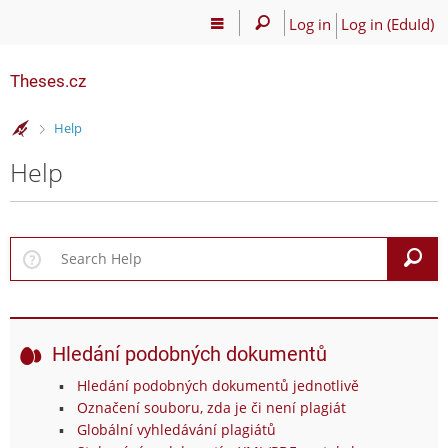
Log in
Log in (EduId)
Theses.cz
>
Help
Help
S
Hledání podobných dokumentů
Hledání podobných dokumentů jednotlivě
Označení souboru, zda je či není plagiát
Globální vyhledávání plagiátů