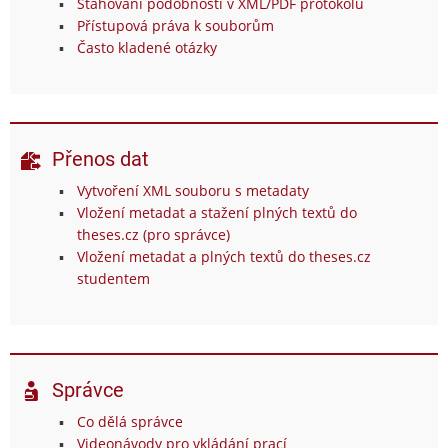
Stahování podobností v XML/PDF protokolu
Přístupová práva k souborům
Často kladené otázky
Přenos dat
Vytvoření XML souboru s metadaty
Vložení metadat a stažení plných textů do
theses.cz (pro správce)
Vložení metadat a plných textů do theses.cz
studentem
Správce
Co dělá správce
Videonávody pro vkládání prací