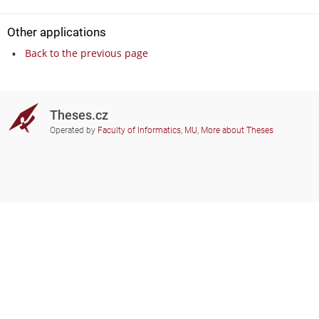
Other applications
Back to the previous page
Theses.cz
Operated by
Faculty of Informatics, MU
,
More about Theses
Do you need help?
Participating schools
theses@fi.muni.cz
Administrators of educational
institutions involved
Help
Privacy
Frequently asked questions
Accessibility