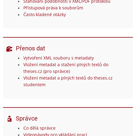
Stahování podobností v XML/PDF protokolu
Přístupová práva k souborům
Často kladené otázky
Přenos dat
Vytvoření XML souboru s metadaty
Vložení metadat a stažení plných textů do
theses.cz (pro správce)
Vložení metadat a plných textů do theses.cz
studentem
Správce
Co dělá správce
Videonávody pro vkládání prací