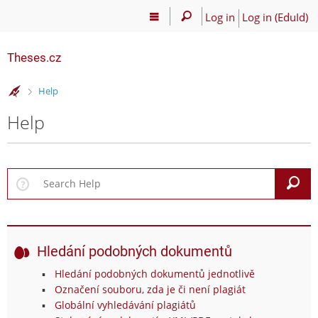
Log in
Log in (EduId)
Theses.cz
>
Help
Help
S
Hledání podobných dokumentů
Hledání podobných dokumentů jednotlivě
Označení souboru, zda je či není plagiát
Globální vyhledávání plagiátů