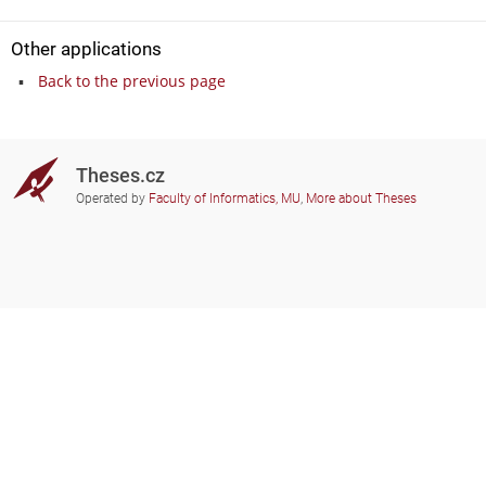
Other applications
Back to the previous page
Theses.cz
Operated by
Faculty of Informatics, MU
,
More about Theses
Do you need help?
Participating schools
theses@fi.muni.cz
Administrators of educational
institutions involved
Help
Privacy
Frequently asked questions
Accessibility