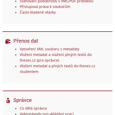
Stahování podobností v XML/PDF protokolu
Přístupová práva k souborům
Často kladené otázky
Přenos dat
Vytvoření XML souboru s metadaty
Vložení metadat a stažení plných textů do
theses.cz (pro správce)
Vložení metadat a plných textů do theses.cz
studentem
Správce
Co dělá správce
Videonávody pro vkládání prací