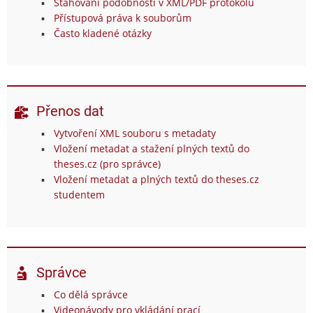
Stahování podobností v XML/PDF protokolu
Přístupová práva k souborům
Často kladené otázky
Přenos dat
Vytvoření XML souboru s metadaty
Vložení metadat a stažení plných textů do
theses.cz (pro správce)
Vložení metadat a plných textů do theses.cz
studentem
Správce
Co dělá správce
Videonávody pro vkládání prací