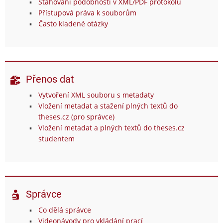
Stahování podobností v XML/PDF protokolu
Přístupová práva k souborům
Často kladené otázky
Přenos dat
Vytvoření XML souboru s metadaty
Vložení metadat a stažení plných textů do
theses.cz (pro správce)
Vložení metadat a plných textů do theses.cz
studentem
Správce
Co dělá správce
Videonávody pro vkládání prací