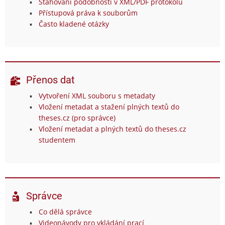
Stahování podobností v XML/PDF protokolu
Přístupová práva k souborům
Často kladené otázky
Přenos dat
Vytvoření XML souboru s metadaty
Vložení metadat a stažení plných textů do
theses.cz (pro správce)
Vložení metadat a plných textů do theses.cz
studentem
Správce
Co dělá správce
Videonávody pro vkládání prací