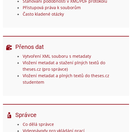
Stahování podobností v XML/PDF protokolu
Přístupová práva k souborům
Často kladené otázky
Přenos dat
Vytvoření XML souboru s metadaty
Vložení metadat a stažení plných textů do
theses.cz (pro správce)
Vložení metadat a plných textů do theses.cz
studentem
Správce
Co dělá správce
Videonávody pro vkládání prací