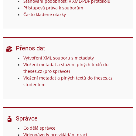
Stahování podobností v XML/PDF protokolu
Přístupová práva k souborům
Často kladené otázky
Přenos dat
Vytvoření XML souboru s metadaty
Vložení metadat a stažení plných textů do
theses.cz (pro správce)
Vložení metadat a plných textů do theses.cz
studentem
Správce
Co dělá správce
Videonávody pro vkládání prací