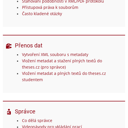
Stahování podobností v XML/PDF protokolu
Přístupová práva k souborům
Často kladené otázky
Přenos dat
Vytvoření XML souboru s metadaty
Vložení metadat a stažení plných textů do
theses.cz (pro správce)
Vložení metadat a plných textů do theses.cz
studentem
Správce
Co dělá správce
Videonávody pro vkládání prací