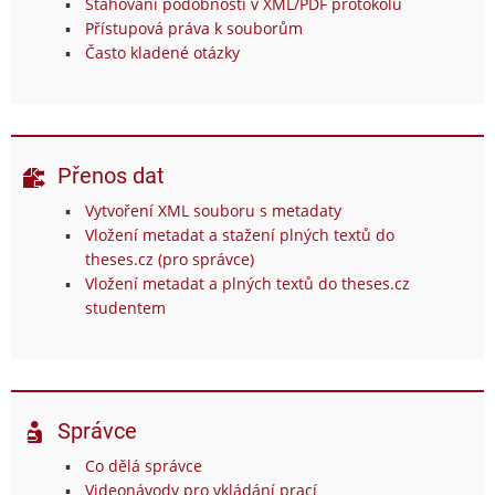
Stahování podobností v XML/PDF protokolu
Přístupová práva k souborům
Často kladené otázky
Přenos dat
Vytvoření XML souboru s metadaty
Vložení metadat a stažení plných textů do
theses.cz (pro správce)
Vložení metadat a plných textů do theses.cz
studentem
Správce
Co dělá správce
Videonávody pro vkládání prací