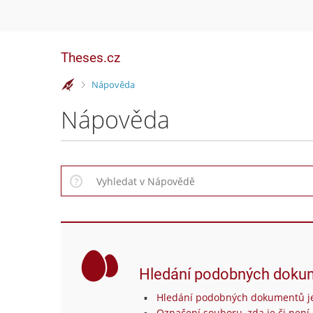
Theses.cz
>
Nápověda
Nápověda
Hledání podobných doku
Hledání podobných dokumentů je
Označení souboru, zda je či není 