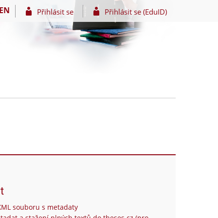
EN
Přihlásit se
Přihlásit se (EduID)
t
XML souboru s metadaty
tadat a stažení plných textů do theses.cz (pro