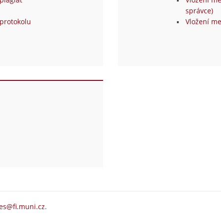
správce)
protokolu
Vložení me
es@fi.muni.cz
.