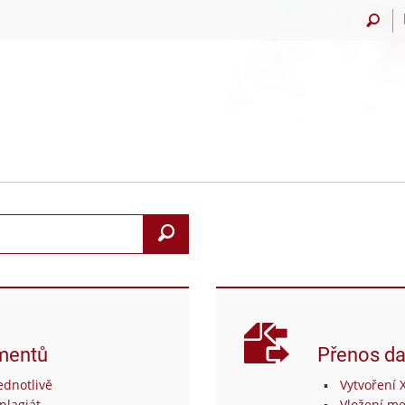
Vyhledat
mentů
Přenos da
dnotlivě
Vytvoření 
plagiát
Vložení me