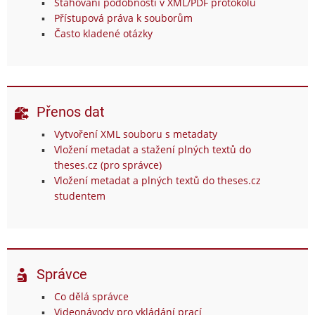
Stahování podobností v XML/PDF protokolu
Přístupová práva k souborům
Často kladené otázky
Přenos dat
Vytvoření XML souboru s metadaty
Vložení metadat a stažení plných textů do
theses.cz (pro správce)
Vložení metadat a plných textů do theses.cz
studentem
Správce
Co dělá správce
Videonávody pro vkládání prací