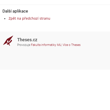
Další aplikace
Zpět na předchozí stranu
Theses.cz
Provozuje
Fakulta informatiky MU
,
Více o Theses
Potřebujete poradit?
Zapojené školy
theses@fi.muni.cz
Správci zapojených škol
Nápověda
Soukromí
Často kladené dotazy
Přístupnost