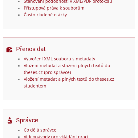
Stahování podobností v XML/PDF protokolu
Přístupová práva k souborům
Často kladené otázky
Přenos dat
Vytvoření XML souboru s metadaty
Vložení metadat a stažení plných textů do
theses.cz (pro správce)
Vložení metadat a plných textů do theses.cz
studentem
Správce
Co dělá správce
Videonávody pro vkládání prací