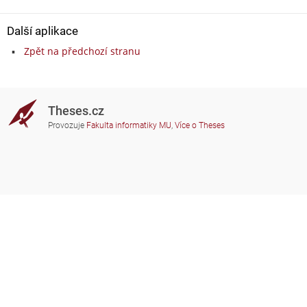
Další aplikace
Zpět na předchozí stranu
Theses.cz
Provozuje
Fakulta informatiky MU
,
Více o Theses
Potřebujete poradit?
Zapojené školy
theses@fi.muni.cz
Správci zapojených škol
Nápověda
Soukromí
Často kladené dotazy
Přístupnost