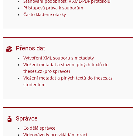
Stahování podobností v XML/PDF protokolu
Přístupová práva k souborům
Často kladené otázky
Přenos dat
Vytvoření XML souboru s metadaty
Vložení metadat a stažení plných textů do
theses.cz (pro správce)
Vložení metadat a plných textů do theses.cz
studentem
Správce
Co dělá správce
Videonávody pro vkládání prací