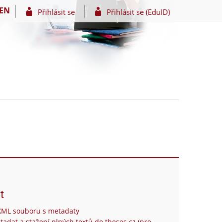
EN
Přihlásit se
Přihlásit se (EduID)
t
XML souboru s metadaty
tadat a stažení plných textů do theses.cz (pro