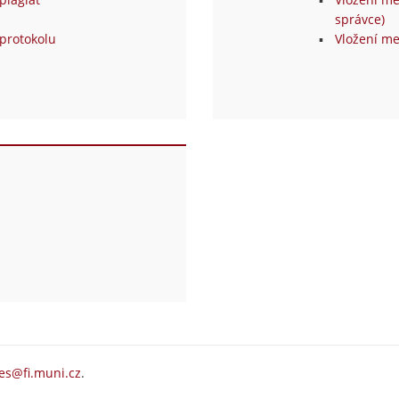
správce)
protokolu
Vložení me
es@fi.muni.cz
.