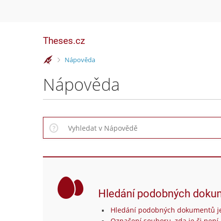
Theses.cz
>
Nápověda
Nápověda
Hledání podobných doku
Hledání podobných dokumentů je
Označení souboru, zda je či není 