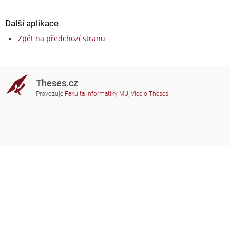
Další aplikace
Zpět na předchozí stranu
Theses.cz
Provozuje
Fakulta informatiky MU
,
Více o Theses
Potřebujete poradit?
Zapojené školy
theses@fi.muni.cz
Správci zapojených škol
Nápověda
Soukromí
Často kladené dotazy
Přístupnost