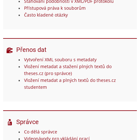
Stahování podobností v XML/PDF protokolu
Přístupová práva k souborům
Často kladené otázky
Přenos dat
Vytvoření XML souboru s metadaty
Vložení metadat a stažení plných textů do
theses.cz (pro správce)
Vložení metadat a plných textů do theses.cz
studentem
Správce
Co dělá správce
Videonávody pro vkládání prací