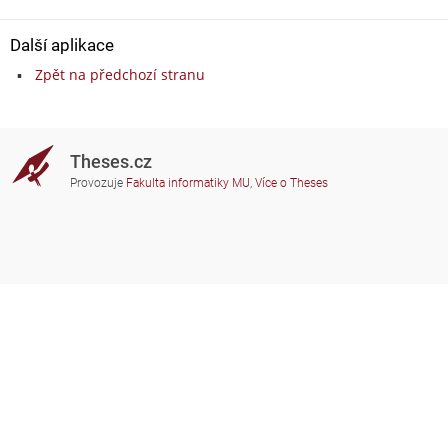
Další aplikace
Zpět na předchozí stranu
Theses.cz
Provozuje
Fakulta informatiky MU
,
Více o Theses
Potřebujete poradit?
Zapojené školy
theses@fi.muni.cz
Správci zapojených škol
Nápověda
Soukromí
Často kladené dotazy
Přístupnost