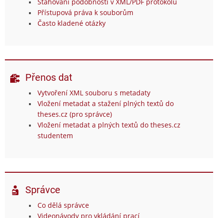
Stahování podobností v XML/PDF protokolu
Přístupová práva k souborům
Často kladené otázky
Přenos dat
Vytvoření XML souboru s metadaty
Vložení metadat a stažení plných textů do
theses.cz (pro správce)
Vložení metadat a plných textů do theses.cz
studentem
Správce
Co dělá správce
Videonávody pro vkládání prací