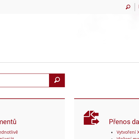
Vyhledat
mentů
Přenos da
dnotlivě
Vytvoření 
plagiát
Vložení me