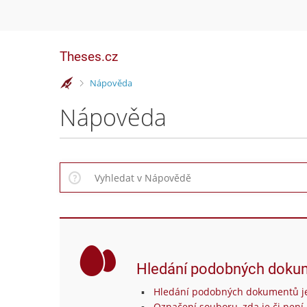
Theses.cz
>
Nápověda
Nápověda
Hledání podobných doku
Hledání podobných dokumentů je
Označení souboru, zda je či není 