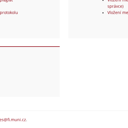
správce)
protokolu
Vložení me
es@fi.muni.cz
.