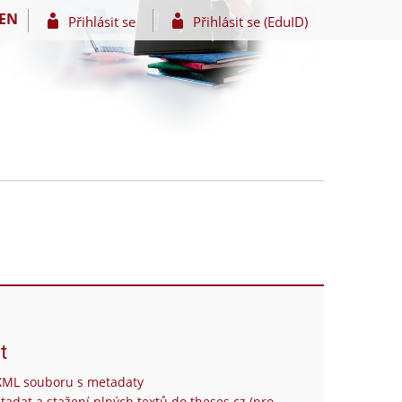
EN
Přihlásit se
Přihlásit se (EduID)
t
XML souboru s metadaty
tadat a stažení plných textů do theses.cz (pro