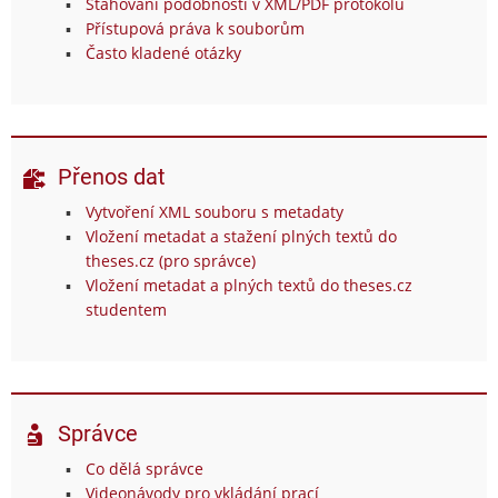
Stahování podobností v XML/PDF protokolu
Přístupová práva k souborům
Často kladené otázky
Přenos dat
Vytvoření XML souboru s metadaty
Vložení metadat a stažení plných textů do
theses.cz (pro správce)
Vložení metadat a plných textů do theses.cz
studentem
Správce
Co dělá správce
Videonávody pro vkládání prací