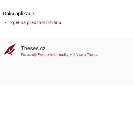
Další aplikace
Zpět na předchozí stranu
Theses.cz
Provozuje
Fakulta informatiky MU
,
Více o Theses
Potřebujete poradit?
Zapojené školy
theses@fi.muni.cz
Správci zapojených škol
Nápověda
Soukromí
Často kladené dotazy
Přístupnost