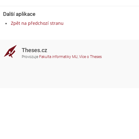
Další aplikace
Zpět na předchozí stranu
Theses.cz
Provozuje
Fakulta informatiky MU
,
Více o Theses
Potřebujete poradit?
Zapojené školy
theses@fi.muni.cz
Správci zapojených škol
Nápověda
Soukromí
Často kladené dotazy
Přístupnost