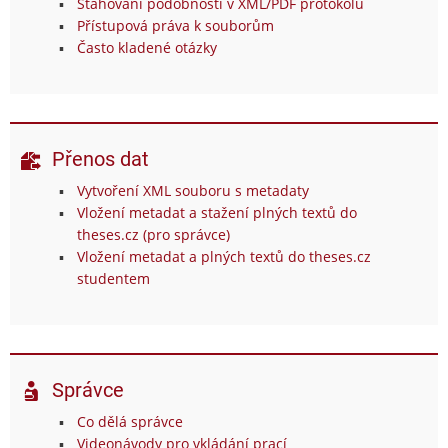
Stahování podobností v XML/PDF protokolu
Přístupová práva k souborům
Často kladené otázky
Přenos dat
Vytvoření XML souboru s metadaty
Vložení metadat a stažení plných textů do
theses.cz (pro správce)
Vložení metadat a plných textů do theses.cz
studentem
Správce
Co dělá správce
Videonávody pro vkládání prací