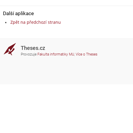
Další aplikace
Zpět na předchozí stranu
Theses.cz
Provozuje
Fakulta informatiky MU
,
Více o Theses
Potřebujete poradit?
Zapojené školy
theses@fi.muni.cz
Správci zapojených škol
Nápověda
Soukromí
Často kladené dotazy
Přístupnost