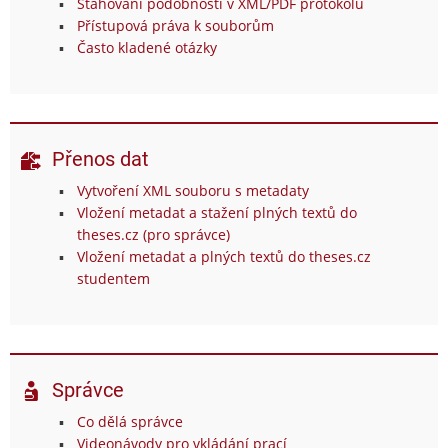
Stahování podobností v XML/PDF protokolu
Přístupová práva k souborům
Často kladené otázky
Přenos dat
Vytvoření XML souboru s metadaty
Vložení metadat a stažení plných textů do
theses.cz (pro správce)
Vložení metadat a plných textů do theses.cz
studentem
Správce
Co dělá správce
Videonávody pro vkládání prací