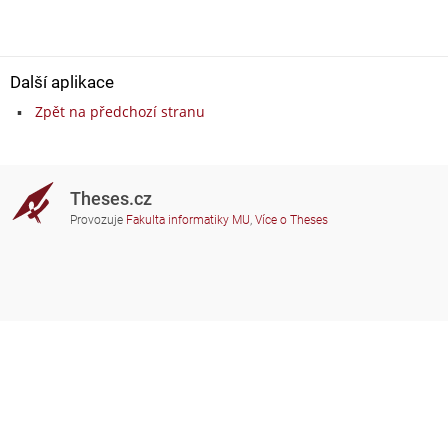
Další aplikace
Zpět na předchozí stranu
Theses.cz
Provozuje
Fakulta informatiky MU
,
Více o Theses
Potřebujete poradit?
Zapojené školy
theses@fi.muni.cz
Správci zapojených škol
Nápověda
Soukromí
Často kladené dotazy
Přístupnost