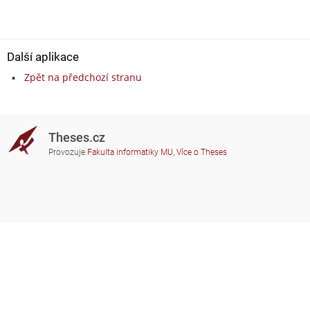
Další aplikace
Zpět na předchozí stranu
Theses.cz
Provozuje
Fakulta informatiky MU
,
Více o Theses
Potřebujete poradit?
Zapojené školy
theses@fi.muni.cz
Správci zapojených škol
Nápověda
Soukromí
Často kladené dotazy
Přístupnost