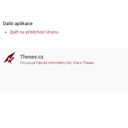
Další aplikace
Zpět na předchozí stranu
Theses.cz
Provozuje
Fakulta informatiky MU
,
Více o Theses
Potřebujete poradit?
Zapojené školy
theses@fi.muni.cz
Správci zapojených škol
Nápověda
Soukromí
Často kladené dotazy
Přístupnost