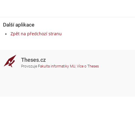
Další aplikace
Zpět na předchozí stranu
Theses.cz
Provozuje
Fakulta informatiky MU
,
Více o Theses
Potřebujete poradit?
Zapojené školy
theses@fi.muni.cz
Správci zapojených škol
Nápověda
Soukromí
Často kladené dotazy
Přístupnost