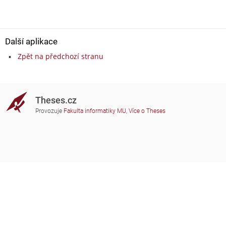
Další aplikace
Zpět na předchozí stranu
Theses.cz
Provozuje
Fakulta informatiky MU
,
Více o Theses
Potřebujete poradit?
Zapojené školy
theses@fi.muni.cz
Správci zapojených škol
Nápověda
Soukromí
Často kladené dotazy
Přístupnost