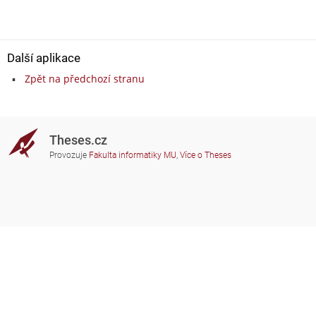
Další aplikace
Zpět na předchozí stranu
Theses.cz
Provozuje
Fakulta informatiky MU
,
Více o Theses
Potřebujete poradit?
Zapojené školy
theses@fi.muni.cz
Správci zapojených škol
Nápověda
Soukromí
Často kladené dotazy
Přístupnost