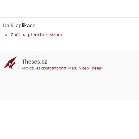
Další aplikace
Zpět na předchozí stranu
Theses.cz
Provozuje
Fakulta informatiky MU
,
Více o Theses
Potřebujete poradit?
Zapojené školy
theses@fi.muni.cz
Správci zapojených škol
Nápověda
Soukromí
Často kladené dotazy
Přístupnost