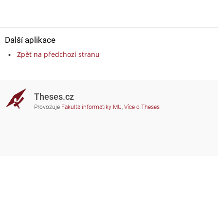
Další aplikace
Zpět na předchozí stranu
Theses.cz
Provozuje
Fakulta informatiky MU
,
Více o Theses
Potřebujete poradit?
Zapojené školy
theses@fi.muni.cz
Správci zapojených škol
Nápověda
Soukromí
Často kladené dotazy
Přístupnost