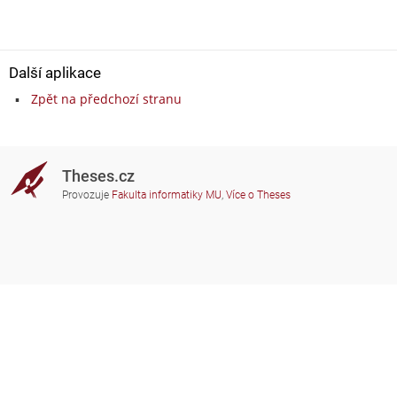
Další aplikace
Zpět na předchozí stranu
Theses.cz
Provozuje
Fakulta informatiky MU
,
Více o Theses
Potřebujete poradit?
Zapojené školy
theses@fi.muni.cz
Správci zapojených škol
Nápověda
Soukromí
Často kladené dotazy
Přístupnost