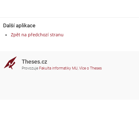
Další aplikace
Zpět na předchozí stranu
Theses.cz
Provozuje
Fakulta informatiky MU
,
Více o Theses
Potřebujete poradit?
Zapojené školy
theses@fi.muni.cz
Správci zapojených škol
Nápověda
Soukromí
Často kladené dotazy
Přístupnost