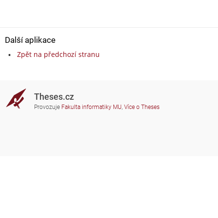
Další aplikace
Zpět na předchozí stranu
Theses.cz
Provozuje
Fakulta informatiky MU
,
Více o Theses
Potřebujete poradit?
Zapojené školy
theses@fi.muni.cz
Správci zapojených škol
Nápověda
Soukromí
Často kladené dotazy
Přístupnost