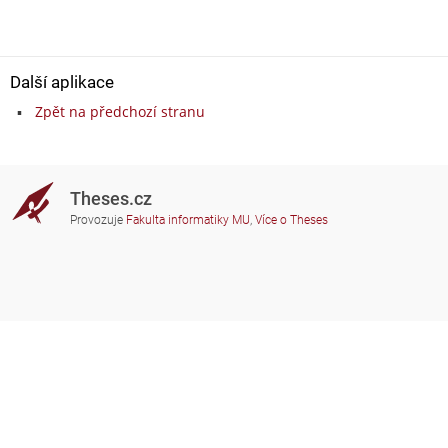
Další aplikace
Zpět na předchozí stranu
Theses.cz
Provozuje
Fakulta informatiky MU
,
Více o Theses
Potřebujete poradit?
Zapojené školy
theses@fi.muni.cz
Správci zapojených škol
Nápověda
Soukromí
Často kladené dotazy
Přístupnost