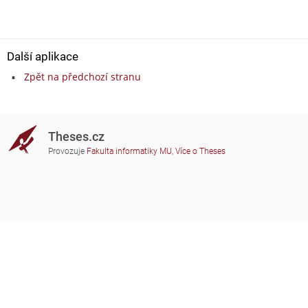
Další aplikace
Zpět na předchozí stranu
Theses.cz
Provozuje
Fakulta informatiky MU
,
Více o Theses
Potřebujete poradit?
Zapojené školy
theses@fi.muni.cz
Správci zapojených škol
Nápověda
Soukromí
Často kladené dotazy
Přístupnost