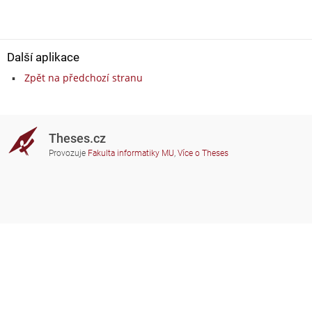
Další aplikace
Zpět na předchozí stranu
Theses.cz
Provozuje
Fakulta informatiky MU
,
Více o Theses
Potřebujete poradit?
Zapojené školy
theses@fi.muni.cz
Správci zapojených škol
Nápověda
Soukromí
Často kladené dotazy
Přístupnost